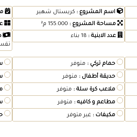
اسم المشروع :
كريستال شهير
مو
مساحة المشروع :
155.000 م²
ع
عدد الابنية :
18 بناء
ط
تقس
حمام تركي :
متوفر
س
حديقة أطفال :
متوفر
س
ملاعب كرة سلة :
متوفر
م
مطاعم و كافيه :
متوفر
س
مكيفات :
غير متوفر
ح