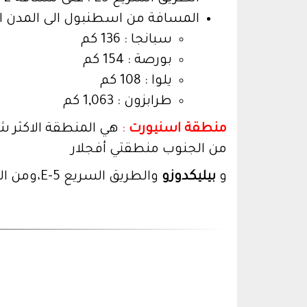
المسافة من اسطنبول الى المدن ال
سبانجا : 136 كم
بورصة : 154 كم
يلوا : 108 كم
طرابزون : 1,063 كم
منطقة اسنيورت
:
هي المنطقة الاكثر شع
من الجنوب منطقتي أفجلار
و
بيليكدوزو
والطريق السريع E-5،ومن الشرق تطل على بحيرة كوتشوك تشكمجة ومن جهتها الغربية تقع بحيرة بيوك تشكمجة