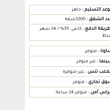
عد التسليم :
جاهز
دد الشقق :
3200شقة
ريقة الدفع :
كاش 35% / 24 شهر
يط
اونا :
متوفر
ينما :
غير متوفر
لاعب تنس :
غير متوفرة
وق تجاري :
متوفر
راس أمن :
متوفر 24 ساعة