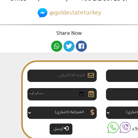
@goldestateturkey
Share Now
+9
أرسل