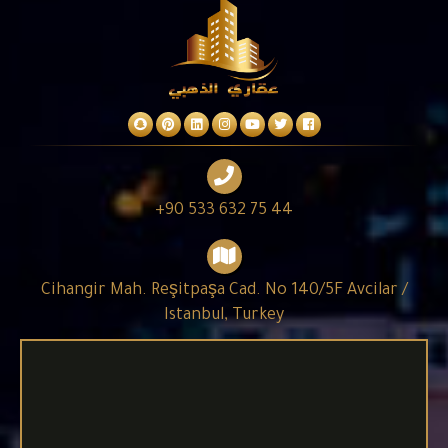
+90 533 632 75 44
Cihangir Mah. Reşitpaşa Cad. No 140/5F Avcilar /
Istanbul, Turkey