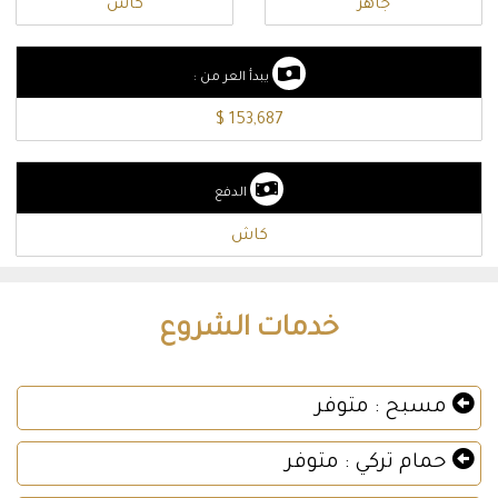
جاهز
كاش
يبدأ العر من :
153,687 $
الدفع
كاش
خدمات الشروع
مسبح : متوفر
حمام تركي : متوفر