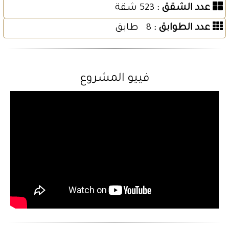
عدد الشقق :
523 شقة
عدد الطوابق :
8 طابق
فييو المشروع