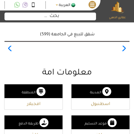
العربية
عقاري الذهبي
شقق للبيع في الجامعة (599)
معلومات امة
المدينة
المنطقة
اسطنبول
افجيلار
موعد التسليم
طريقة الدفع