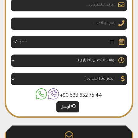
شقق فخمة للبيع في اسطنول (200)
معلومات المشروع عدد البنايات : 12 بناء موعد التسليم : 12/2023 نوع
المشروع : شقق مساحة المشروع : 36.500 م² …
+90 533 632 75 44
أرسل
شقق رخيصة للبيع في بيليك دوزو اسطنبول (185) ***
عن منطقة المشروع بيليك دوزو هي واحدة من أفضل المناطق التركية
و إحدى أرقى أحياء إسطنبول الأوروبية و النادرة في …