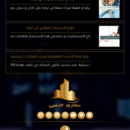
ح لشراء عقارات في تركيا و كيفية شراء شقة في تركيا بكل امان و بدون عرقلة و مشاك
أنواع الاستثمار العقاري في تركيا
ي تركيا من افضل انواع الاستثمارات و يتضمن هذا الاستثمار قطاعات متعددة ويعتبر ال
تركيا قبلة الأجانب المفضلة لشراء العقارات السكنية
يث قانون التملك في البلاد نهاية 2018، ليتيح للراغبين بتملك العقار الحصول على الجنسية التركية وفق شروط ميسرة