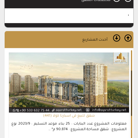
مخططات الشقق
أحدث المشاريع
شقق للبيع في اسبارتا كولا (441)
معلومات المشروع عدد البنايات : 25 بناء موعد التسليم : 2023/9 نوع
المشروع : شقق مساحة المشروع : 90,874 م² …