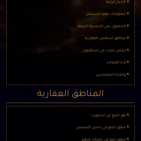
الأخبار الركية
معلومات تهم امستثمر
الحصول علي الجنسية التركية
شقق رخيصة للبيع في مركز اسطنبول (307) ***
مناطق اسطنبل العقارية
معلومات المشروع عدد البنايات : 4 بناء موعد التسليم : 2023/03 نوع
ارخص قارات في اسطنبول
المشروع : شقق مساحة المشروع : 5,000 م² …
أراء العملاء
وكلائنا المعتمدين
المناطق العقارية
قق للبيع في اسنيورت
شقق للبيع في باسن اكسبيس
شقق للبيع في اسطنبول (310) ***
شقق لبيع في باشاك شهير