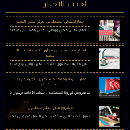
احدث الاخبار
جهاز التنفس الاصطناعي التركي محلي الصنع
از تنفس محلي ووطني ، والتي وصلت إلى مرحلة الإنتاج الضخم بعمل 4 شركات تركية
افتتاح اكبر مستشفى في أوروبا بمنطقة باشاك
شهير
ة الأولى من مستشفى مدينة اسطنبول باشاك شهير ، والتي تبلغ مساحته الداخلية حوالي مليون
عقارات تركيا وجهة المستثمرين الأوروبيون بعد
انتهاء الوباء
ح تركيا في الحرب ضد فيروس كورونا المستجد ، جعلت الأجانب يرغبون في حمل الجواز
مشروع مترو مطار اسطنبول
اح مترو مطار اسطنبول الجديد الذي سوف يسهل التنقل من و الى المطار عبر العديد