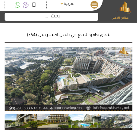
العربية
عقاري الذهبي
شقق جاهزة للبيع في باسن اكسبريس (754)