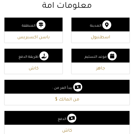
معلومات امة
المدينة
المنطقة
اسطنبول
باسن اكسبريس
موعد التسليم
طريقة الدفع
جاهز
كاش
يبدأ العر من :
من المالك $
الدفع
كاش