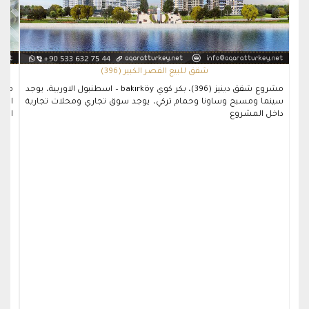
شقق للبيع القصر الكبير (396)
مشروع شقق دينيز (396)، بكر كوي bakırköy – اسطنبول الاوربية، يوجد
سينما ومسبح وساونا وحمام تركي، يوجد سوق تجاري ومحلات تجارية
الاو
داخل المشروع
المش