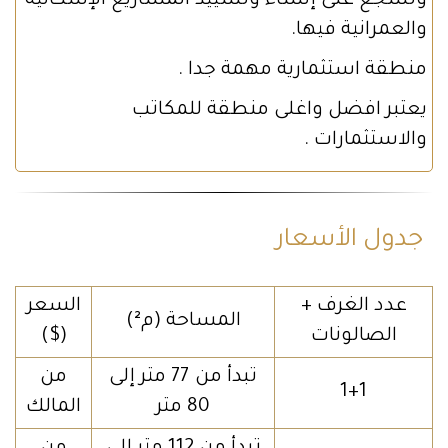
وتشجّع على إنشاء وتشييد المشاريع الإسكانية
والعمرانية فيها.
منطقة استثمارية مهمة جدا .
يعتبر افضل واغلى منطقة للمكاتب
والاستثمارات .
جدول الأسعار
عدد الغرف +
السعر
المساحة (م²)
الصالونات
($)
تبدأ من 77 متر إلى
من
1+1
80 متر
المالك