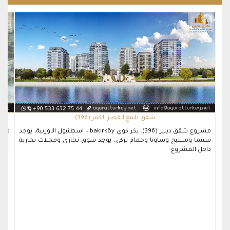
شقق للبيع القصر الكبير (396)
مشروع شقق دينيز (396)، بكر كوي bakırköy – اسطنبول الاوربية، يوجد
سينما ومسبح وساونا وحمام تركي، يوجد سوق تجاري ومحلات تجارية
الاو
داخل المشروع
المش