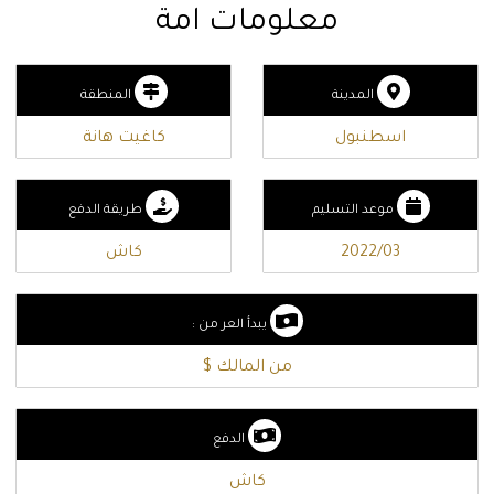
معلومات امة
المدينة
المنطقة
اسطنبول
كاغيت هانة
موعد التسليم
طريقة الدفع
2022/03
كاش
يبدأ العر من :
من المالك $
الدفع
كاش