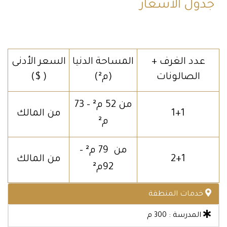
جدول الأسعار
عدد الغرف +
المساحة الدنيا
السعر الأدنى
الصالونات
(م²)
( $)
من 52 م² – 73
1+1
من المالك
م²
من 79 م² –
2+1
من المالك
92م²
خدمات المنطقة
المدرسة : 300 م