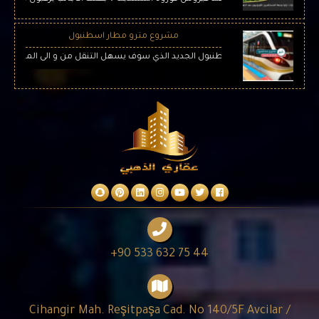
مشروع مترو مطار اسطنبول
اح مترو مطار اسطنبول الجديد الذي سوف يسهل التنقل من و الى المطار عبر العديد
+90 533 632 75 44
Cihangir Mah. Reşitpaşa Cad. No 140/5F Avcilar /