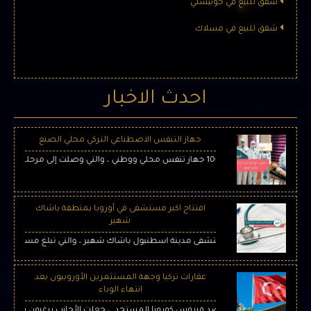
شقق للبيع في جونيشلي
شقق للبيع في مسلاك
احدث الاخبار
جهاز التنفس الاصطناعي التركي محلي الصنع
 تنفس محلي ووطني ، والتي وصلت إلى مرحلة الإنتاج الضخم بعمل 4 شركات تركية
افتتاح اكبر مستشفى في أوروبا بمنطقة باشاك
شهير
ة الأولى من مستشفى مدينة اسطنبول باشاك شهير ، والتي تبلغ مساحته الداخلية حوالي مليون
عقارات تركيا وجهة المستثمرين الأوروبيون بعد
انتهاء الوباء
ح تركيا في الحرب ضد فيروس كورونا المستجد ، جعلت الأجانب يرغبون في حمل الجواز 