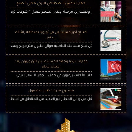
جهاز التنفس الاصطناعي التركي محلي الصنع
افتتاح اكبر مستشفى في أوروبا بمنطقة باشاك
شهير
 شهير ، والتي تبلغ مساحته الداخلية حوالي مليون متر مربع وسعة 2682 سريرًا
عقارات تركيا وجهة المستثمرين الأوروبيون بعد
انتهاء الوباء
ورونا المستجد ، جعلت الأجانب يرغبون في حمل الجواز السفر التركي
مشروع مترو مطار اسطنبول
ذي سوف يسهل التنقل من و الى المطار عبر العديد من المناطق في اسطنبول