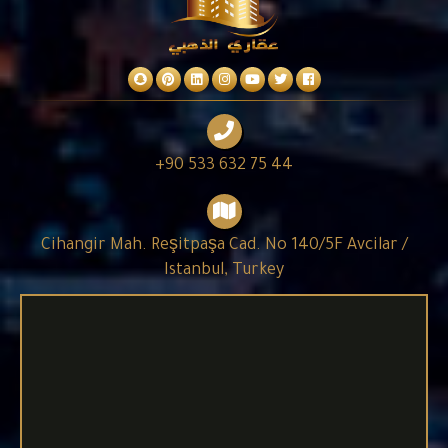
+90 533 632 75 44
Cihangir Mah. Reşitpaşa Cad. No 140/5F Avcilar /
Istanbul, Turkey