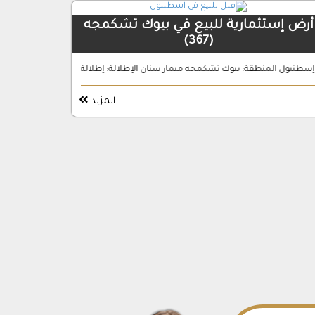
أرض إستثمارية للبيع في بيوك تشكمجه
(367)
 سحر وحكاية مختلفة، كتبها …
وك تشكمجه ميمار سنان الإطلالة: إطلالة على البحر الإعمار: 20% من مساحة الارض عدد الطوابق: 4 …
المزيد