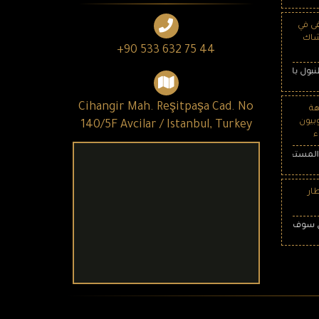
ى في
شاك
+90 533 632 75 44
شهير ، والتي تبلغ مساحته الداخلية حوالي مليون متر مربع وسعة 2682 سريرًا
Cihangir Mah. Reşitpaşa Cad. No
هة
بيون
140/5F Avcilar / Istanbul, Turkey
ء
تجد ، جعلت الأجانب يرغبون في حمل الجواز السفر التركي
ار
 يسهل التنقل من و الى المطار عبر العديد من المناطق في اسطنبول