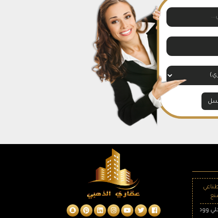
ناعي
نع