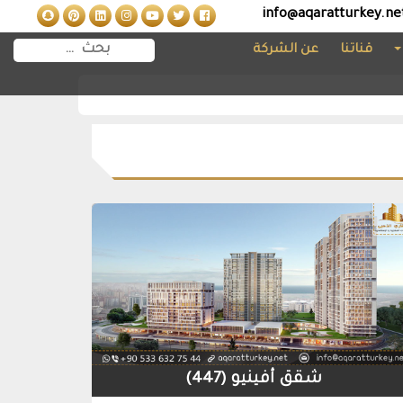
info@aqaratturkey.ne
قناتنا
عن الشركة
شقق أفينيو (447)