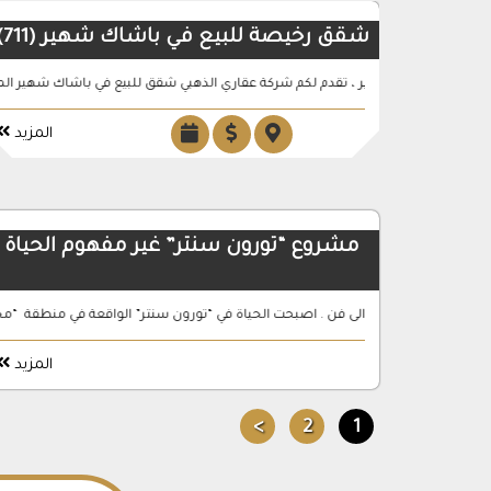
شقق رخيصة للبيع في باشاك شهير (711)
 في باشاك شهير ، تقدم لكم شركة عقاري الذهبي شقق للبيع في باشاك شهير المنطق
السعوديون و”أورطاكوي”.. قصة حب
المزيد
مشروع “تورون سنتر” غير مفهوم الحياة
مشروع شقق روز (208)، بيليك دوزو beylikdüzü – اسطنبول الاوربية، المترو بوس يقع على مسافة 1 كم، يوجد مسبح وساونا وحمام تركي
ر اسلوب الحياة الى فن . اصبحت الحياة في “تورون سنتر” الواقعة في منطقة “مجدية 
المزيد
>
2
1