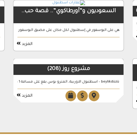
السعوديون و”أورطاكوي”.. قصة حب..
ة الاقرب لقناة اسطنبول
 لاتنتهي على البوسفور في إسطنبول لكل مكان على مضيق البوسفور بإسطنبول، قصة
معلومات عامة النوع: أرض إستثمارية المدينة: إسطنبول المنطقة: بي
المزيد
مشروع روز (208)
كوي” تتصف بالتطور والابداع الملحوظ …
المزيد