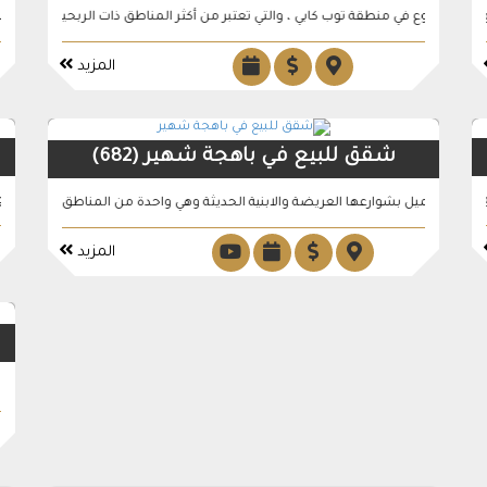
وبية و النادرة في …
لمشروع في منطقة توب كابي ، والتي تعتبر من أكثر المناطق ذات الربحية العالية في ق
شقق للبيع جاهزة في منطقة بيل
المزيد
شقق للبيع في باهجة شهير (682)
وبية و النادرة في …
عائد استثماري سنوي من 4.5% الى 7% . مشروع مناسب للجن
داري جميل بشوارعها العريضة والابنية الحديثة وهي واحدة من المناطق المفضلة لس
المزيد
شقق للبيع في منطقة بويوك تشك