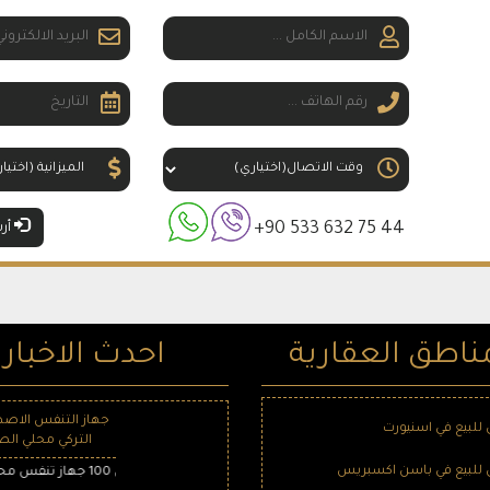
+90 533 632 75 44
أرسل
ناطق العقارية
احدث الاخبار
جهاز التنفس الاصط
لبيع في اسنيورت
التركي محلي الص
لبيع في باسن اكسبريس
قامت تركيا بتسليم أول 100 جهاز تنفس محلي ووطني ، والتي وصلت إلى مرحلة الإنتاج الضخم بعمل 4 شركات تركية