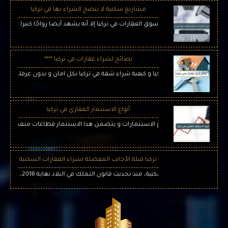
مشاريع سكنية لا ينصح الشراء بها في تركيا
كبير الذي يحضى به سوق العقارات في تركيا إلا أنه يشهد أيضا رواجًا كبيرا في عمليات الاح
نصائح لشراء عقارات في تركيا ****
راء عقارات في تركيا و كيفية شراء شقة في تركيا بكل امان و بدون عرقلة و مشاكل في
أنواع الاستثمار العقاري في تركيا
كيا من افضل انواع الاستثمارات و يتضمن هذا الاستثمار قطاعات متعددة ويعتبر الاستثم
تركيا قبلة الأجانب المفضلة لشراء العقارات السكنية
لتملك في البلاد نهاية 2018، ليتيح للراغبين بتملك العقار الحصول على الجنسية التركية وفق شروط ميسرة