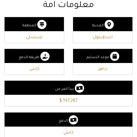
معلومات امة
المدينة
المنطقة
اسطنبول
شيشلي
موعد التسليم
طريقة الدفع
جاهز
كاش
يبدأ العر من :
197,287 $
الدفع
كاش