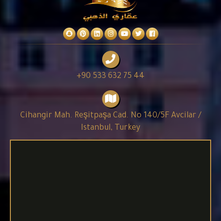
+90 533 632 75 44
Cihangir Mah. Reşitpaşa Cad. No 140/5F Avcilar /
Istanbul, Turkey