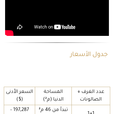
جدول الأسعار
عدد الغرف +
المساحة
السعر الأدنى
الصالونات
الدنيا (م²)
($)
تبدأ من 46 م²
197,287 –
1+1