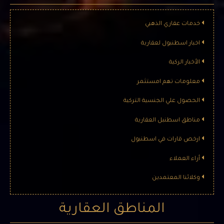
باطلالة ساحرة على البوغاز
خدمات عقاري الذهبي
اخبار اسطنبول لعقارية
الأخبار الركية
معلومات تهم امستثمر
الحصول علي الجنسية التركية
شقق رخيصة للبيع في مركز اسطنبول (307) ***
مناطق اسطنبل العقارية
معلومات المشروع عدد البنايات : 4 بناء موعد التسليم : 2023/03 نوع
ارخص قارات في اسطنبول
المشروع : شقق مساحة المشروع : 5,000 م² …
أراء العملاء
وكلائنا المعتمدين
المناطق العقارية