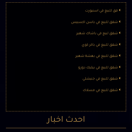
قق للبيع في اسنيورت
شقق للبيع في باسن اكسبيس
شقق للبيع في اسطنبول (310) ***
شقق لبيع في باشاك شهير
معلومات المشروع عدد البنايات : 5 بناء موعد التسليم :8/ 2022 نوع
المشروع : شقق مساحة المشروع : 18,000 م² …
شقق للبيع في باكر كوي
شقق للبيع في بهشة شهير
شقق للبيع في بيليك دوزو
شقق للبيع في جنيشلي
شقق للبيع في مسلاك
احدث اخبار