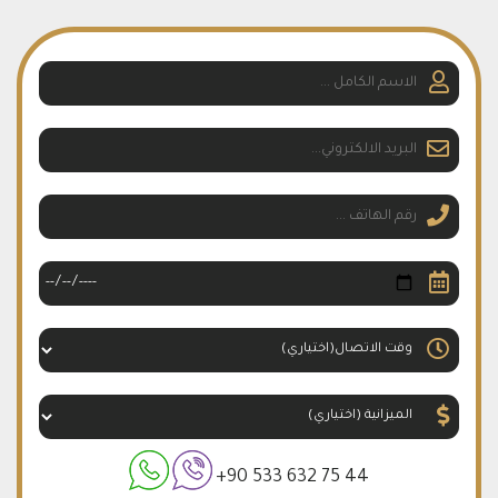
شقق فخمة للبيع في اسطنول (200)
معلومات المشروع عدد البنايات : 12 بناء موعد التسليم : 12/2023 نوع
المشروع : شقق مساحة المشروع : 36.500 م² …
+90 533 632 75 44