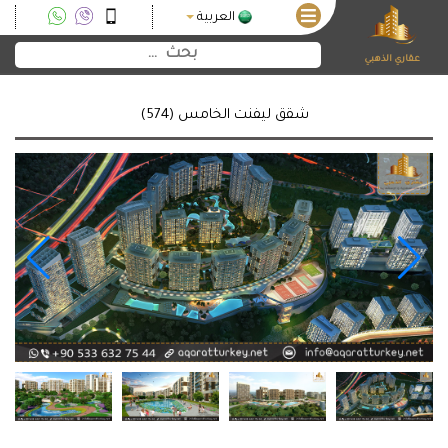
العربية
عقاري الذهبي
شقق ليفنت الخامس (574)