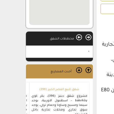
مخططات الشقق
ارية
،
أحدث المشاريع
ينة
ن
E80
شقق للبيع القصر الكبير (396)
شقق ريلاكس مي
مشروع شقق دينيز (396)، بكر كوي
bakırköy – اسطنبول الاوربية، يوجد
اس
سينما ومسبح وساونا وحمام تركي، يوجد
يوجد مسبح وساونا 
سوق تجاري ومحلات تجارية داخل
جامع ومدرسة داخل