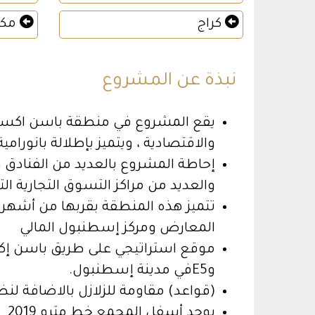
كراج
مكي
نبذة عن المشروع
يقع المشروع في منطقة باسن اكسبري
والاقتصادية ، ويتميز بإطلالة بانورام
إحاطة المشروع بالعديد من الفنادق
والعديد من مراكز التسوق التجارية الت
تتميز هذه المنطقة بقربها من أشهر م
المعارض ومركز إسطنبول المالي
موقع استراتيجي على طريق باسن 
و
E5
في مدينة إسطنبول.
(قواعد) مقاومة للزلازل بالاضافة لن
يوجد أسفل المجمع خط مترو 2019