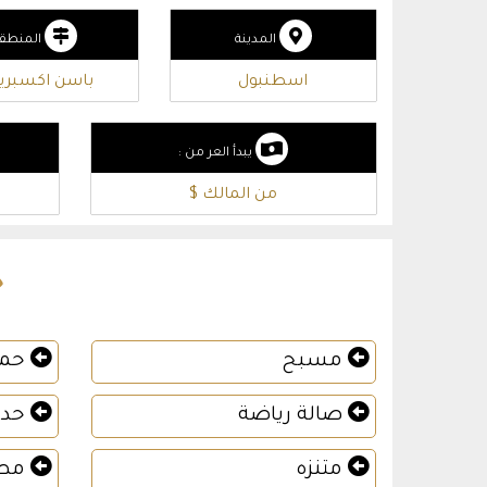
المدينة
المنطق
اسطنبول
باسن اكسبر
يبدأ العر من :
من المالك $
خ
مسبح
حما
صالة رياضة
حدي
متنزه
مطا