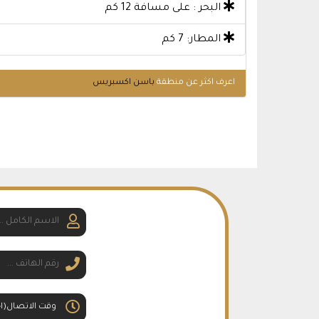
البحر : على مسافة 12 كم
المطار: 7 كم
اعرف اكثر عن منطقة
باسن اكسبريس