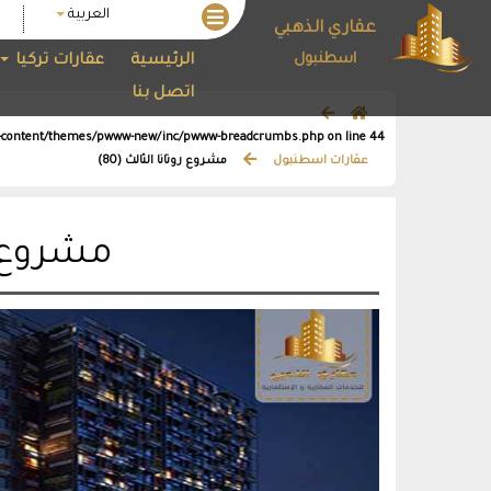
العربية
عقاري الذهبي
اسطنبول
الرئيسية
عقارات تركيا
اتصل بنا
wp-content/themes/pwww-new/inc/pwww-breadcrumbs.php
on line
44
عقارات اسطنبول
مشروع روتانا الثالث (80)
مشروع رو