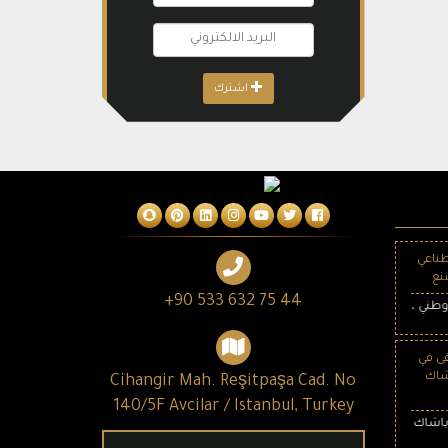
اشترك
ناعي
نع
+90 533 632 75 44
ى في
شاك
Cihangir Mah. Reşitpaşa Cad. No
140/5F Avcilar / Istanbul, Turkey
لتي تبلغ مساحته الداخلية حوالي مليون متر مربع وسعة 2682 سريرًا