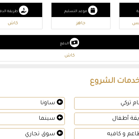
ة
موعد التسليم
طريقة الدف
يس
جاهز
كاش
الدفع
كاش
دمات الشروع
م تركي
ساونا
قة أطفال
سينما
عم و كافيه
سوق تجاري