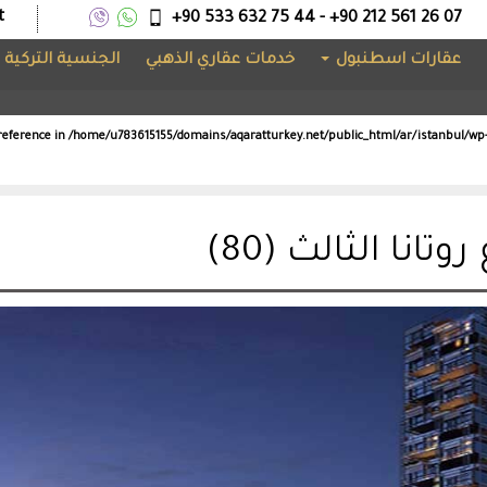
t
+90 533 632 75 44 - +90 212 561 26 07
عقارات اسطنبول
خدمات عقاري الذهبي
الجنسية التركية
reference in
/home/u783615155/domains/aqaratturkey.net/public_html/ar/istanbul/
تانا الثالث (80)