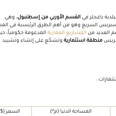
لدية باغجلر في
القسم الأوربي من إسطنبول
، وهي
بريس السريع وهو من أهم الطرق الرئيسية في المدي
م العديد من
المشاريع العقارية
المدعومة حكومياً، حي
بريس
منطقة استثمارية
وتشجّع على إنشاء وتشييد
ثمارات .
المساحة الدنيا (م²)
السعر ($)