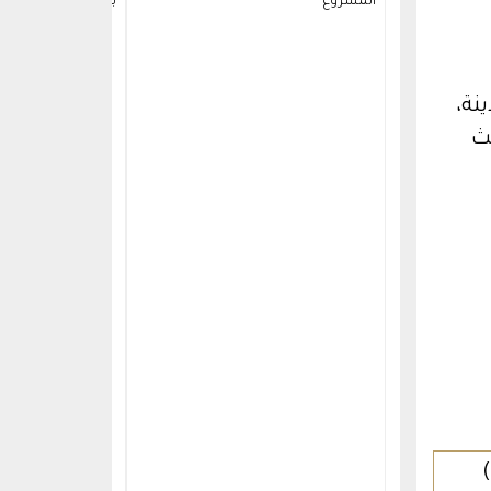
المشروع
بوس : على مسافة 3 كم
نة،
ث