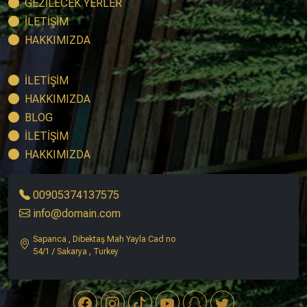
GEZİLECEK YERLER
İLETİŞİM
HAKKIMIZDA
İLETİŞİM
HAKKIMIZDA
BLOG
İLETİŞİM
HAKKIMIZDA
00905374137575
info@domain.com
Sapanca , Dibektaş Mah Yayla Cad no
54/1 / Sakarya , Turkey