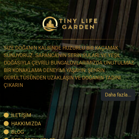
SİZE DOĞANIN KALBİNDE HUZURLU BİR KAÇAMAK
SUNUYORUZ. SAPANCA'NIN SERİN SULARI VE YEŞİL
DOĞASIYLA ÇEVRİLİ BUNGALOVLARIMIZDA UNUTULMAZ
BİR KONAKLAMA DENEYİMİ YAŞAYIN. ŞEHRİN
GÜRÜLTÜSÜNDEN UZAKLAŞIN VE DOĞANIN TADINI
ÇIKARIN
Daha fazla...
İLETİŞİM
HAKKIMIZDA
BLOG